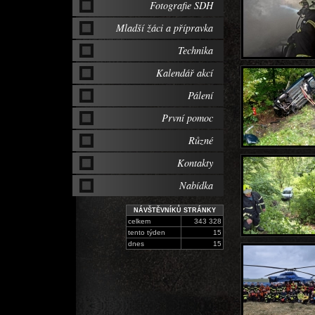
Fotografie SDH
Mladší žáci a přípravka
Technika
Kalendář akcí
Pálení
První pomoc
Různé
Kontakty
Nabídka
NÁVŠTĚVNÍKŮ STRÁNKY
celkem
343 328
tento týden
15
dnes
15