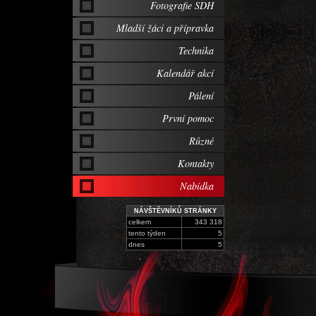
Fotografie SDH
Mladší žáci a přípravka
Technika
Kalendář akcí
Pálení
První pomoc
Různé
Kontakty
Nabídka
NÁVŠTĚVNÍKŮ STRÁNKY
celkem
343 318
tento týden
5
dnes
5