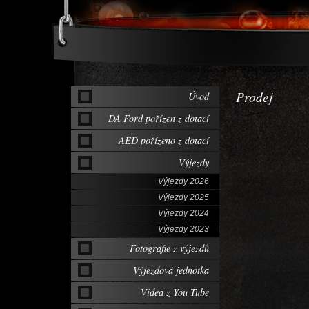
Prodej
Úvod
DA Ford pořízen z dotací
AED pořízeno z dotací
Výjezdy
Výjezdy 2026
Výjezdy 2025
Výjezdy 2024
Výjezdy 2023
Fotografie z výjezdů
Výjezdová jednotka
Videa z You Tube