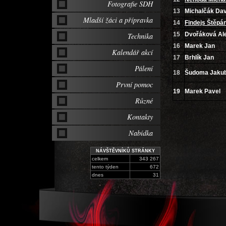
Fotografie SDH
13
Michalčák Dav
Mladší žáci a přípravka
14
Findejs Štěpá
15
Dvořáková Al
Technika
16
Marek Jan
Kalendář akcí
17
Brhlík Jan
Pálení
18
Šudoma Jaku
První pomoc
19
Marek Pavel
Různé
Kontakty
Nabídka
NÁVŠTĚVNÍKŮ STRÁNKY
celkem
343 267
tento týden
672
dnes
31