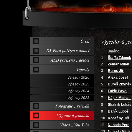
Výjezdová je
Úvod
DA Ford pořízen z dotací
Jméno
1
Štaffa Zdenek
AED pořízeno z dotací
2
Zeman Milan
Výjezdy
3
Bureš Jiří
Výjezdy 2026
4
Alexa Josef
Výjezdy 2025
5
Bureš Zbyněk
Výjezdy 2024
6
Fučík Pavel
Výjezdy 2023
7
Hájek Michael
8
Skalník Lukáš
Fotografie z výjezdů
9
Baník Luboš
Výjezdová jednotka
10
Konečný Jiří
Videa z You Tube
11
Nehoda Petr
12
Nehoda Micha